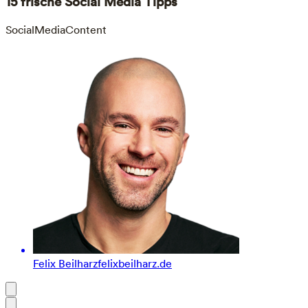
15 frische Social Media Tipps
SocialMedia
Content
Felix Beilharz
felixbeilharz.de