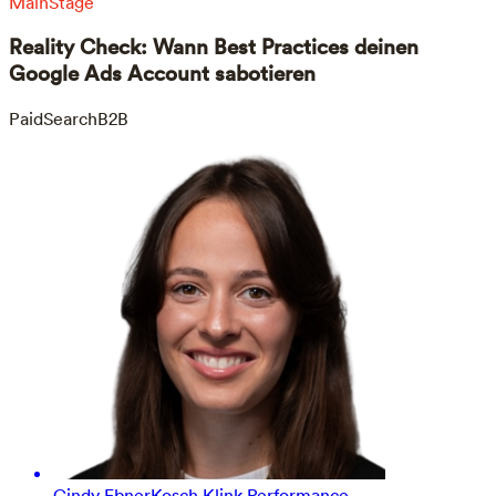
MainStage
Reality Check: Wann Best Practices deinen
Google Ads Account sabotieren
PaidSearch
B2B
Cindy Ebner
Kosch Klink Performance