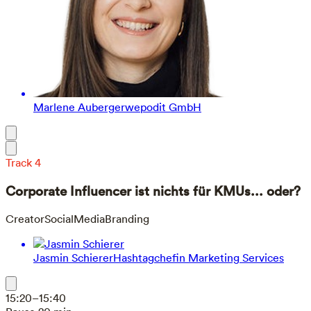
Marlene Auberger
wepodit GmbH
Track 4
Corporate Influencer ist nichts für KMUs... oder?
Creator
SocialMedia
Branding
Jasmin Schierer
Hashtagchefin Marketing Services
15:20–15:40