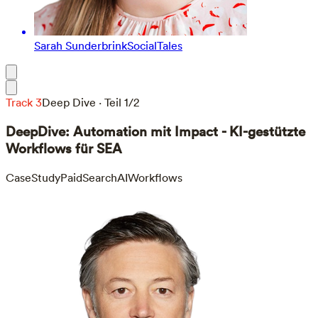
Sarah Sunderbrink
SocialTales
Track 3
Deep Dive · Teil 1/2
DeepDive: Automation mit Impact - KI-gestützte
Workflows für SEA
CaseStudy
PaidSearch
AIWorkflows