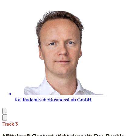
Kai Radanitsch
eBusinessLab GmbH
Track 3