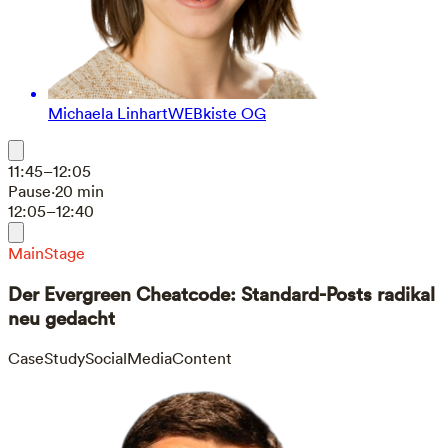
Michaela Linhart
WEBkiste OG
11:45–12:05
Pause
·
20 min
12:05–12:40
MainStage
Der Evergreen Cheatcode: Standard-Posts radikal
neu gedacht
CaseStudy
SocialMedia
Content