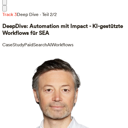
Track 3
Deep Dive · Teil 2/2
DeepDive: Automation mit Impact - KI-gestützte
Workflows für SEA
CaseStudy
PaidSearch
AIWorkflows