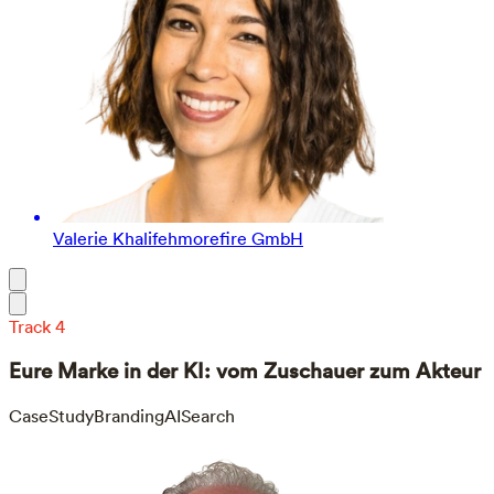
Valerie Khalifeh
morefire GmbH
Track 4
Eure Marke in der KI: vom Zuschauer zum Akteur
CaseStudy
Branding
AISearch