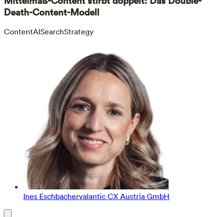
Mittelmaß-Content stirbt doppelt: Das Double-
Death-Content-Modell
Content
AISearch
Strategy
Ines Eschbacher
valantic CX Austria GmbH