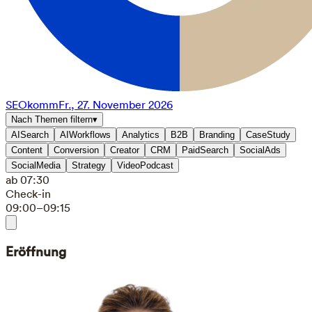
SEOkomm
Fr., 27. November 2026
Nach Themen filtern
▾
AISearch
AIWorkflows
Analytics
B2B
Branding
CaseStudy
Content
Conversion
Creator
CRM
PaidSearch
SocialAds
SocialMedia
Strategy
VideoPodcast
ab 07:30
Check-in
09:00–09:15
Eröffnung