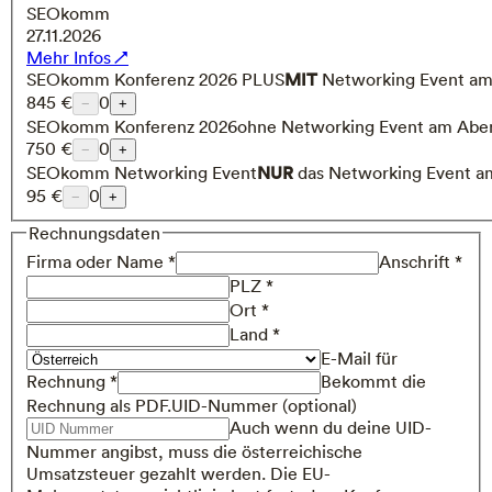
SEOkomm
27.11.2026
Mehr Infos ↗
SEOkomm Konferenz 2026 PLUS
MIT
Networking Event a
845 €
0
−
+
SEOkomm Konferenz 2026
ohne Networking Event am Abe
750 €
0
−
+
SEOkomm Networking Event
NUR
das Networking Event 
95 €
0
−
+
Rechnungsdaten
Firma oder Name *
Anschrift *
PLZ *
Ort *
Land *
E-Mail für
Rechnung *
Bekommt die
Rechnung als PDF.
UID-Nummer (optional)
Auch wenn du deine UID-
Nummer angibst, muss die österreichische
Umsatzsteuer gezahlt werden. Die EU-